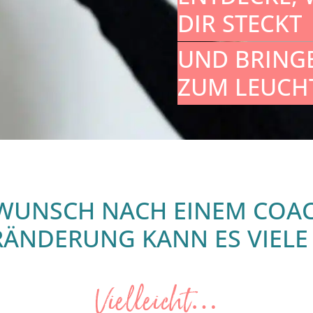
DIR STECKT
UND BRINGE
ZUM LEUCH
WUNSCH NACH EINEM COA
RÄNDERUNG KANN ES VIEL
Vielleicht…