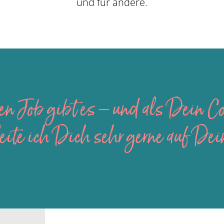
und für andere.
n Job gibt es – und als Dein Co
eite ich Dich sehr gerne auf De