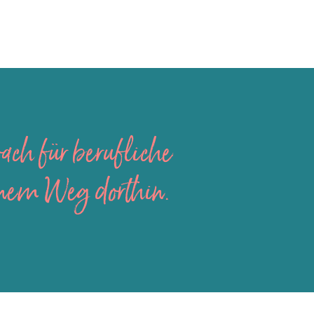
ach für berufliche
inem Weg dorthin.