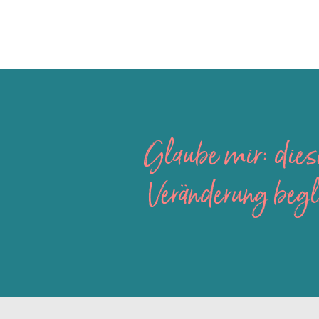
Glaube mir: diese
Veränderung begl